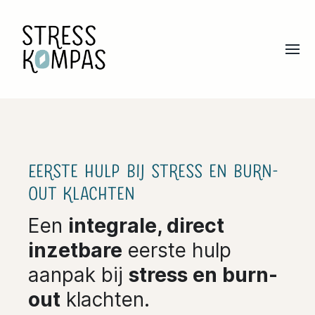
Welkom
Eerste Hulp
Stresspreventie
Coaching
Eerste hulp bij stress en burn-
out klachten
Over Stress Kompas
Een
integrale, direct
Missie & Visie
inzetbare
eerste hulp
aanpak bij
stress en burn-
out
klachten.