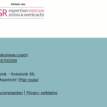
sskompas.coach
3 8700099
sdonk - Kruisdonk 66,
aastricht (
Plan route
)
voorwaarden
|
Privacy verklaring