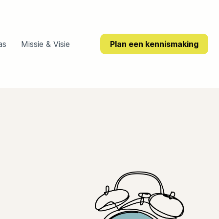
as
Missie & Visie
Plan een kennismaking