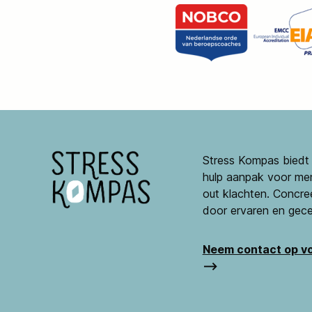
Stress Kompas biedt e
hulp aanpak voor mens
out klachten. Concree
door ervaren en gec
Neem contact op vo
⟶