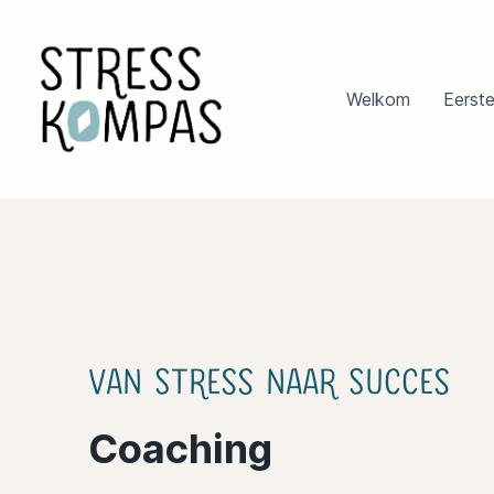
Welkom
Welkom
Eerste
Eerste Hulp
Stresspreventie
Coaching
Over Stress Kompas
Missie & Visie
Van Stress naar Succes
Coaching