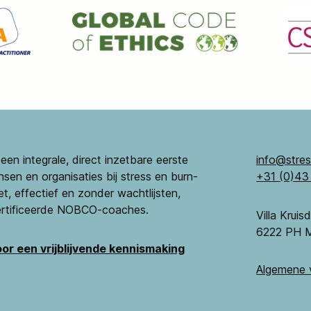
en integrale, direct inzetbare eerste
info@stre
en en organisaties bij stress en burn-
+31 (0)4
t, effectief en zonder wachtlijsten,
ertificeerde NOBCO-coaches.
Villa Krui
6222 PH M
or een vrijblijvende kennismaking
Algemene 